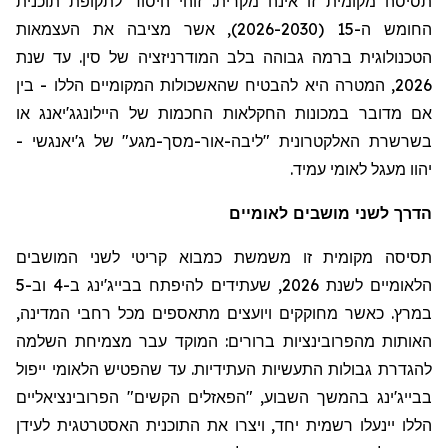
תסיסה מקומית זו אינה מקרית. זוהי היסוד לתקופת תוכנית
החומש ה-15 (2026-2030), אשר מציבה את העצמאות
הטכנולוגית ברמה גבוהה בלב המודרניזציה של סין. עד שנת
2026, המטרה היא להבטיח שהאשכולות המקומיים הללו - בין
אם מדובר במכונות החקלאות החכמות של
היילונגג'יאנג
או
בשרשרת האלקטרונית "ליבה-אור-מסך-מגע" של
ג'יאנגשי
-
יהוו מעגל לאומי עמיד.
הדרך לשני מושבים לאומיים
תסיסה מקומית זו משמשת כמבוא קריטי לשני המושבים
הלאומיים לשנת 2026, שעתידים להיפתח בבייג'ינג ב-4 וב-5
במרץ. כאשר מחוקקים ויועצים מתאספים מכל רחבי המדינה,
האותות מהפרובינציות ברורים: המוקד עבר מצמיחת השלמה
להגדרת גבולות התעשיות העתידיות. עד שהפטיש הלאומי ייפול
בבייג'ינג בהמשך השבוע, "הפאזלים הקשים" הפרובינציאליים
הללו יינעלו רשמית יחד, ויצרו את התוכנית האסטרטגית לעידן