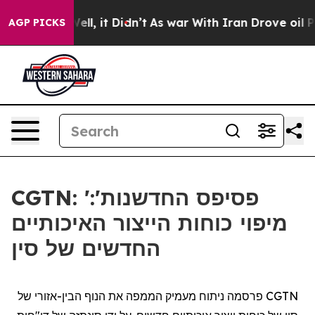
40%. Well, it Didn’t
As war With Iran Drove oil Price
AGP PICKS
CGTN: 'פסיפס החדשנות':
מיפוי כוחות הייצור האיכותיים
החדשים של סין
CGTN
פרסמה ניתוח מעמיק הממפה את הנוף
הבין
-אזורי של