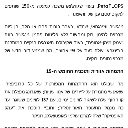
PetaFLOPS
, בעוד
שגוויג'ואו
משכה למעלה מ-150 שותפים
לאקוסיסטם
ענן של
Huawei
.
נינגשיה
וצ'ינגהאי
, שנודעו בעבר בזכות פחם או מלח, הן כיום
מרכזים למימן ירוק ומחשוב ללא פליטות פחמן.
נינגשיה
בונה
"עמק מימן-אמוניה", בעוד שקיבולת האנרגיה הנקייה המותקנת
בצ'ינגהאי
עולה כעת על 93 אחוזים, מה שמניע דור חדש של
מרכזי נתונים ירוקים.
התמחות אזורית ותוכנית החומש ה-15
מה שבולט הוא ההתמחות המפורטת של כל פרובינציה.
שאאנשי
מהמרת על לייזרים
של
אטו-
שניות
;
שאנדונג
מנצלת את
קו החוף שלה לשיגור לוויינים ימיים, עם 137 לוויינים ששוגרו עד
כה מנמל
התעופה
האוריינטלית
;
וחוביי
הופכת את "עמק
האופטיקה" שלה למרכז עולמי
לאופטואלקטרוניקה
.