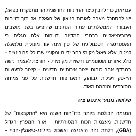
עם זאת, כדי להבין כיצד
ה
חיוניות החדשנ
ית
הזו מתפקדת בפועל,
יש להסתכל מעבר לאורות הניאון של ה
גאלה
אל תוך דו
"
חות
העבודה הממשלתיים עתירי הנתונים שהופיעו בשני מושבים
פרובינציאליים ברחבי המדינה. דו
"
חות אלה מגלים כי
האסטרטגיה הטכנולוגית של סין אינה עוד מונולית מלמעלה
למטה, אלא פאזל
מקומי רחב ידיים ומקומי
שבו כל פרובינציה -
כולל אזורים אוטונומיים ורשויות מקומיות - חורצת לעצמה נישה
במרדף אחר כוחות ייצור איכותיים חדשים - קיצור לתעשיות
היי-טק ויעילות גבוהה, המעדיפות חדשנות על פני צמיחה
מסורתית ומזהמת מאוד.
שלושה מנועי אינטגרציה
המגמה הבולטת ביותר בדו
"
חות השנה היא "התקבצות" של
חדשנות. מעצמות הכוח המסורתיות - אזור המפרץ הגדול
(
GBA
), דלתת נהר
היאנגצה
ואשכול בייג'ינג-
טיאנג'ין
-
הביי
-