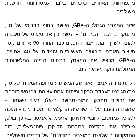
מתפתחות מאזורים כלכליים בלבד למסדרונות חדשנות
משולבים.
אזור המפרץ הגדול: ה-
GBA
, היושב בחוף הדרומי של סין,
מתמקד ב"מבחן הביניים" - הגשר בין אב טיפוס של מעבדה
למוצר לשוק המוני. ייצור
רחפנים
כבר מהווה 90 אחוזים מסך
הייצור הארצי ורובוטים תעשייתיים עומדים על 40 אחוזים,
ה-
GBA
מכפיל את המאמץ בתחום הבינה המלאכותית
המגולמת וחקר
מעמקי הים
.
דלתת נהר
היאנגצה
: אזור זה, המשתרע מחופה המזרחי של סין,
מתנהג כמו מעבדת מחקר ופיתוח אחת עצומה.
שנגחאי
דוחפת
את גבולות ממשקי המוח-מחשב וה-6
G
, בעוד
שאנהוי
–
שהוגדרה בעבר על ידי שורשיה החקלאיים המסורתיים – הפכה
למרכז למחשוב קוונטי ולהיתוך גרעיני.
ג'יאנגסו
, באופן בולט,
מובילה את המדינה בחברות חד-קרן פוטנציאליות, תוך
התמקדות ב"שלושת המוצרים החדשים" של רכבים חשמליים,