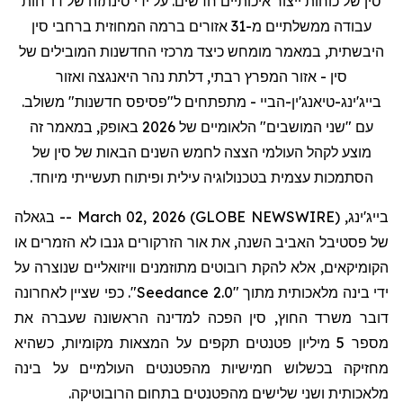
סין של כוחות ייצור איכותיים חדשים. על ידי סינתזה של דו
"
חות
עבודה ממשלתיים מ-31 אזורים ברמה המחוזית ברחבי סין
היבשתית,
ב
מאמר
מומחש
כיצד מרכזי החדשנות המובילים של
סין - אזור המפרץ רבתי, דלתת נהר
היאנגצה
ואזור
בייג'ינג-
טיאנג'ין
-
הביי
- מתפתחים ל"פסיפס חדשנות" משולב.
עם "שני המושבים" הלאומיים של 2026 באופק,
ב
מאמר זה
מוצע
לקהל העולמי הצצה לחמש השנים הבאות של סין של
הסתמכות עצמית בטכנולוגיה עילית ופיתוח תעשייתי מיוחד.
בייג'ינג, March 02, 2026 (GLOBE NEWSWIRE) -- בגאלה
של פסטיבל האביב השנה, את אור הזרקורים גנבו לא הזמרים או
הקומיקאים, אלא להקת רובוטים
מתוזמנים וויזואליים
שנוצרה על
ידי בינה מלאכותית מתוך "
Seedance 2.0
". כפי שציין לאחרונה
דובר משרד החוץ, סין הפכה למדינה הראשונה שעברה את
מספר 5 מיליון פטנטים
תקפים
על המצאות מקומיות, כשהיא
מחזיקה בכשלוש חמישיות מ
ה
פטנטי
ם העולמיים על
בינה
מלאכותית ושני שלישים
מהפטנטים
בתחום הרובוטיקה.