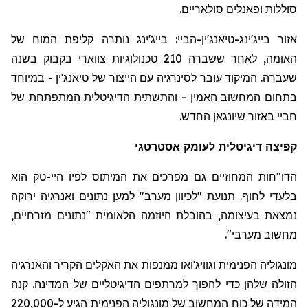
סוללות ופאנלים סולאריים.
אזור בייג'ינג-
טיאנג'ין
-
הביי
: בייג'ינג נותרה קליפת המוח של
האומה, לאחר ששברה 210 טכנולוגיות צווארי בקבוק בשנה
שעברה. המיקוד עובר לסינרגיה עם הייצור של
טיאנג'ין
- במיוחד
בתחום המחשוב האמין - והתשתית הדיגיטלית המתפתחת של
חביי באזור
שיונגאן
החדש.
קפיצה דיגיטלית
ל
עומק אסטרטגי
הדו
"
חות המחוזיים גם מפרכים את המיתוס לפיו היי-טק הוא
בלעדי לחוף. תנועת "לכיוון מערב" למען נתונים ואנרגיה ירוקה
נמצאת בעיצומה, בהובלת היוזמה הלאומית "נתונים מזרחיים,
מחשוב מערבי".
מונגוליה הפנימית
וגוויג'ואו
ממנפות את האקלים הקריר והאנרגיה
הזולה שלהן כדי להפוך למרתפים הדיגיטליים של המדינה. קנה
המידה של כוח המחשוב של מונגוליה הפנימית הגיע ל-220,000