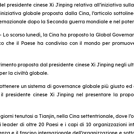
el presidente cinese Xi Jinping relativa all’iniziativa su
ziativa globale proposta dalla Cina, l’articolo sottoline
ternazionale dopo la Seconda guerra mondiale e nel pote
 scorso lunedì, la Cina ha proposto la Global Governance
ico che il Paese ha condiviso con il mondo per promuov
imento proposta dal presidente cinese Xi Jinping negli ulti
per la civiltà globale.
er ottenere un sistema di governance globale più giusto e
o il presidente cinese Xi Jinping nel presentare la pro
iorni tenutosi a Tianjin, nella Cina settentrionale, dove l
i leader di oltre 20 Paesi e i capi di 10 organizzazioni i
luenza e il fascino internazionale dell’organizzazione e sot