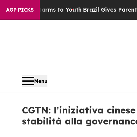
bate Harms to Youth
Brazil Gives Parents Social 
AGP PICKS
Menu
CGTN: l’iniziativa cines
stabilità alla governanc