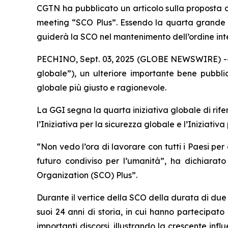
CGTN ha pubblicato un articolo sulla proposta d
meeting “SCO Plus”. Essendo la quarta grande ini
guiderà la SCO nel mantenimento dell’ordine in
PECHINO, Sept. 03, 2025 (GLOBE NEWSWIRE) -- Lo
globale”), un ulteriore importante bene pubbl
globale più giusto e ragionevole.
La GGI segna la quarta iniziativa globale di rifer
l’Iniziativa per la sicurezza globale e l’Iniziativa 
“Non vedo l’ora di lavorare con tutti i Paesi p
futuro condiviso per l’umanità”, ha dichiarat
Organization (SCO) Plus”.
Durante il vertice della SCO della durata di due g
suoi 24 anni di storia, in cui hanno partecipato 
importanti discorsi, illustrando la crescente inf