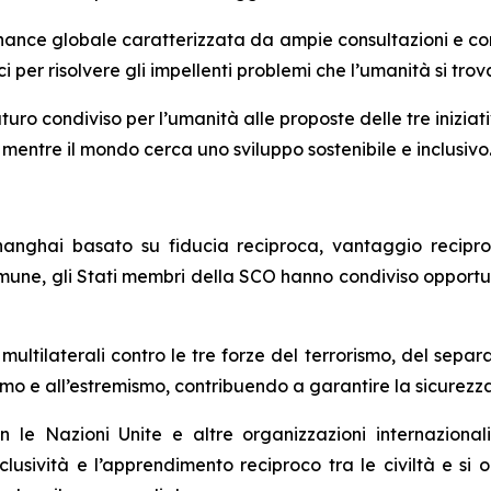
nance globale caratterizzata da ampie consultazioni e con
i per risolvere gli impellenti problemi che l’umanità si tro
ro condiviso per l’umanità alle proposte delle tre iniziati
mentre il mondo cerca uno sviluppo sostenibile e inclusivo
 Shanghai basato su fiducia reciproca, vantaggio recipro
 comune, gli Stati membri della SCO hanno condiviso oppor
ultilaterali contro le tre forze del terrorismo, del separa
smo e all’estremismo, contribuendo a garantire la sicurezza
le Nazioni Unite e altre organizzazioni internazionali
clusività e l’apprendimento reciproco tra le civiltà e si