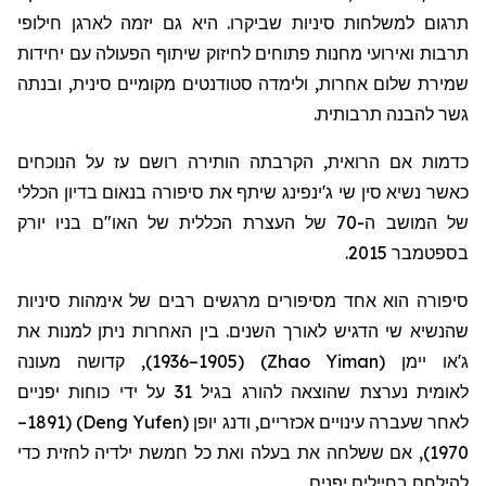
תרגום למשלחות סיניות שביקרו. היא גם יזמה לארגן חילופי
תרבות ואירועי מחנות פתוחים לחיזוק שיתוף הפעולה עם יחידות
שמירת שלום אחרות, ולימדה סטודנטים מקומיים סינית, ובנתה
גשר להבנה תרבותית.
כדמות אם הרואית, הקרבתה הותירה רושם עז על הנוכחים
כאשר נשיא סין שי
ג'ינפינג
שיתף את סיפורה בנאום בדיון הכללי
של המושב ה-70 של העצרת הכללית של האו"ם בניו יורק
בספטמבר 2015.
סיפורה הוא אחד מסיפורים מרגשים רבים של
אימהו
ת
סיניות
ש
הנשיא
שי הדגיש לאורך השנים. בין האחרות ניתן למנות את
ג'או
יימן
(
Zhao Yiman
)
(1905–1936), קדוש
ה
מעונה
לאומי
ת
נער
צת
שהוצא
ה
להורג בגיל 31 על ידי כוחות יפניים
לאחר שעבר
ה
עינויים אכזריים,
ודנג
יופן
(
Deng Yufen
)
(1891–
1970), אם ששלחה את בעלה ואת כל חמשת ילדיה לחזית כדי
להילחם
בחיילים
יפנים.