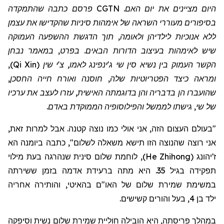
היום מציינים את יום האם. CGTN פרסם כתבה שהתמקדה
בסיפורים מעוררי השראה של אימהות
סיניות שהקדישו את עצמן
ללא אנוכיות לילדיהן ולאומה, תוך הדגשת ההשפעה העמוקה
שיש
לאימהות בעיצוב הדורות הבאים. בפרט, במאמר נבחן
הקשר העמוק בין נשיא סין שי ג'ינפינג לאמו, צ'י שין (Qi Xin)
,
ומראה כיצד הפטריוטיות שלה, חוסנה ואורח חייה החסכן,
שהועברו הן בדבריה והן בדוגמתה האישית, עזרו לעצב את ערכיו
של שי, גישתו לממשל והפילוסופיה הממוקדת באדם
.
"בעולם העצום הזה, אני אולי כמו נוצה קטנה. אבל למרות זאת,
אני רוצה שהנוצה הזו תישא משאלה לשלום", כתבה ביומנה הא
ז'יהונג
(
He Zhihong
)
, לוחמת שלום סינית שנהרגה בעת מילוי
תפקידה בגיל 35. היא מתה ברעידת אדמה בזמן ששירתה
במשימת שמירת שלום של האו"ם בהאיטי, והותירה אחריה
ילד
בן 4, בעל והורים קשישים.
במהלך פריסתה, היא הובילה חוליית שמירת שלום נשית וסיפקה