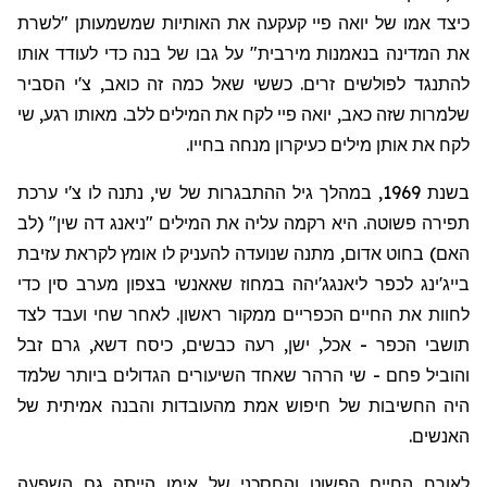
כיצד
אמו
של
יואה
פיי
קעקעה את האותיות שמשמעותן "לשרת
את המדינה בנאמנות
מירבית
" על גבו של בנה כדי לעודד אותו
להתנגד לפולשים זרים. כששי שאל כמה זה כואב, צ'י הסביר
שלמרות שזה כאב,
יואה
פיי
לקח את המילים ללב. מאותו רגע, שי
לקח את אותן מילים כעיקרון מנחה בחייו.
בשנת 1969, במהלך גיל ההתבגרות של שי, נתנה לו צ'י ערכת
תפירה פשוטה. היא רקמה עליה את המילים "
ניאנג
דה שין" (לב
האם) בחוט אדום, מתנה שנועדה להעניק לו אומץ לקראת עזיבת
בייג'ינג לכפר
ליאנגג'יהה
במחוז
שאאנשי
בצפון מערב סין כדי
לחוות את החיים הכפריים ממקור ראשון. לאחר שחי ועבד לצד
תושבי הכפר - אכל, ישן, רעה כבשים, כיסח דשא, גרם זבל
והוביל פחם - שי הרהר שאחד השיעורים הגדולים ביותר שלמד
היה החשיבות של חיפוש אמת מהעובדות והבנה אמיתית של
האנשים.
לאורח החיים הפשוט והחסכ
ני
של א
י
מו הייתה גם השפעה