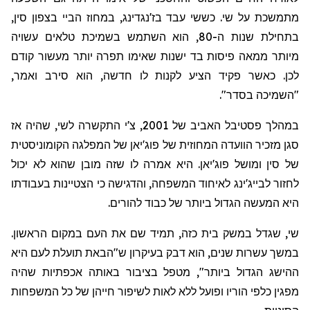
מתמשכת על שי. כששי עבד
בז'נגדינג
, במחוז
הביי
בצפון סין,
בתחילת שנות ה-80, הוא השתמש בשמיכת טלאים עשויה
מיותר ממאה פיסות בד ישנות שא
י
מו תפרה יותר מעשור קודם
לכן. כאשר פקיד הציע לקנות לו חדשה, הוא סירב ואמר,
"השמיכה בסדר".
במהלך פסטיבל האביב של 2001, צ'י התקשרה לשי, שהיה אז
סגן מזכיר הוועדה המחוזית של
פוג'יאן
של המפלגה הקומוניסטית
של סין ומושל
פוג'יאן
. היא אמרה לו שזה מובן שהוא לא יכול
לחזור לבייג'ינג לאיחוד המשפחה, והדגישה כי הצטיינות בעבודתו
היא המעשה הגדול ביותר של
כבוד להורים
.
שי, שגדל במשק בית כזה, תמיד שם את העם במקום הראשון.
במשך עשרות שנים, הוא דבק בעיקרון ש"הבאת תועלת לעם היא
ההישג הגדול ביותר", מטפל בציבור באותה אכפתיות שהיה
מפגין כלפי הוריו ופועל ללא לאות לשיפור חייהן של כל המשפחות