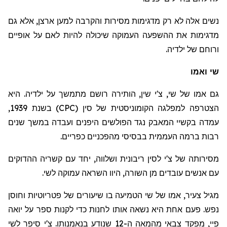
נשים אלה לא רק מדגימות מסירות והקרבה למען ארצן, אלא גם
מדגימות את ההשפעה העמוקה שיכולה להיות לאם על אופיים
ורוחם של ילדיה.
שי
ואמו
גם
אמו
של שי, צ'י שין, הותירה רושם מתמשך על ילדיה. היא
הצטרפה למפלגה הקומוניסטית של סין (
CPC
) בשנת 1939,
עמדה בקשיי המאבק נגד הפולשים היפנים ועבדה במשך שנים
רבות ברמה העממית בבסיסי מהפכניים כפריים.
מסירותה של צ'י לסין ריבונית ושלווה, יחד עם קשריה ההדוקים
עם אנשים עובדים מן השורה, היוו השראה עמוקה לשי.
מגיל צעיר,
אמו
של שי הטמיעה בו שיעורים של פטריוטיות וחוסן
נפש. פעם אחת היא נשאה אותו לחנות כדי לקנות ספר על
יואה
פיי
, מפקד צבאי מהמאה ה-12 שנודע בנאמנותו. צ'י סיפר לשי