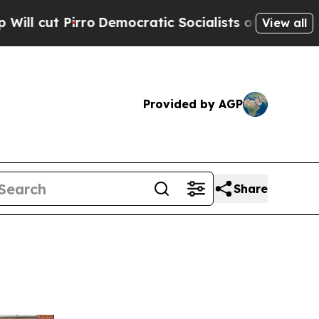
mocratic Socialists of America Propose Radical
View all
Provided by AGP
Share