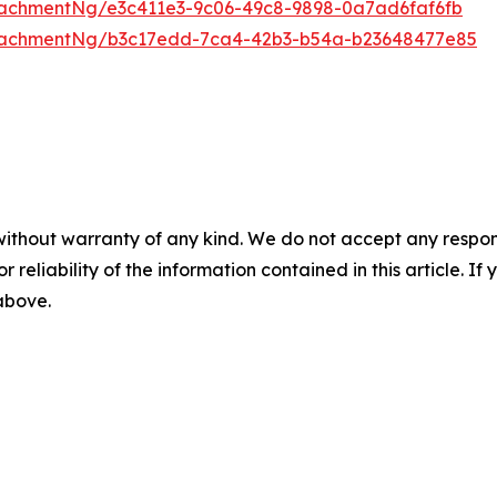
achmentNg/e3c411e3-9c06-49c8-9898-0a7ad6faf6fb
tachmentNg/b3c17edd-7ca4-42b3-b54a-b23648477e85
without warranty of any kind. We do not accept any responsib
r reliability of the information contained in this article. I
 above.