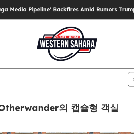
' Backfires Amid Rumors Trump Will cut Pirro
De
therwander의 캡슐형 객실