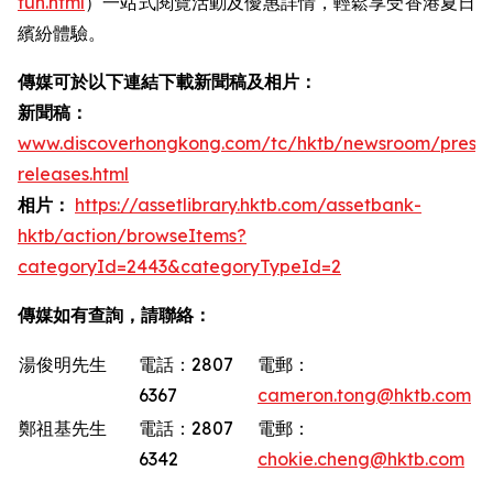
fun.html
）一站式閱覽活動及優惠詳情，輕鬆享受香港夏日
繽紛體驗。
傳媒可於以下連結下載新聞稿及相片：
新聞稿：
www.discoverhongkong.com/tc/hktb/newsroom/press-
releases.html
相片：
https://assetlibrary.hktb.com/assetbank-
hktb/action/browseItems?
categoryId=2443&categoryTypeId=2
傳媒如有查詢，請聯絡：
湯俊明先生
電話：2807
電郵：
6367
cameron.tong@hktb.com
鄭祖基先生
電話：2807
電郵：
6342
chokie.cheng@hktb.com