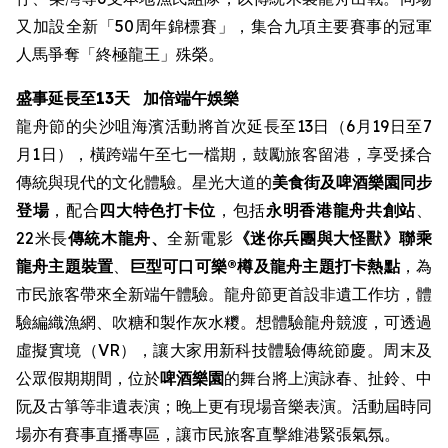
又加設全新「50周年錦標賽」，集合九項主要賽事的冠軍
人馬爭奪「終極龍王」殊榮。
盛事延長至13天
加倍端午娛樂
龍舟節的尖沙咀海濱活動將首次延長至13日（6月19日至7
月1日），橫跨端午至七一檔期，鼓勵旅客留港，享受揉合
傳統與現代的文化體驗。星光大道的
美食街
及啤酒樂園同步
登場
，配合
四大特色打卡位
，包括
永明香港龍舟共創站
、
22米長
傳統木龍舟、
全新電影
《迷你兵團與大怪獸》聯乘
龍舟主題裝置
、
巨型可口可樂®樽及龍舟主題打卡熱點
，為
市民旅客帶來全新端午體驗。龍舟節更首設非遺工作坊，體
驗編織漁網、吹糖和製作灰水糭。想體驗龍舟競渡，可透過
虛擬實境（VR），讓大家用新科技體驗傳統節慶。周末及
公眾假期期間，位於
啤酒樂園
的舞台將上演詠春、扯鈴、中
阮及古箏等非遺表演；晚上更有現場音樂表演。活動屆時同
場亦有賽事直播專區，讓市民旅客直擊維港緊張氣氛。