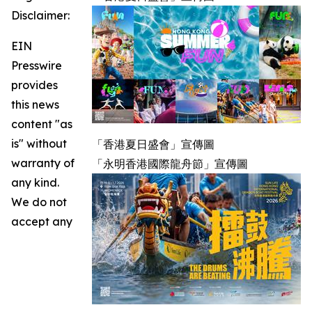
Disclaimer:
EIN
Presswire
provides
this news
content "as
is" without
「香港夏日盛會」宣傳圖
warranty of
「永明香港國際龍舟節」宣傳圖
any kind.
We do not
accept any