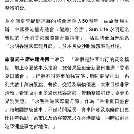
整體消費。
為今個夏季揭開序幕的將會是踏入50周年，由旅發局主
辦、中國香港龍舟總會（龍總）合辦，Sun Life 永明冠名
贊助的「永明香港國際龍舟邀請賽」。活動將全面升級為
『永明香港國際龍舟節』，於本月尖沙咀海濱率先登場。
旅發局主席林建岳博士
表示：「暑假是旅客出行的黃金檔
期，加上今夏盛事浪接浪，旅發局呈獻全新夏日推廣『香港
夏日盛會 』，把握不同盛事加強宣傳，聯同商界推出一系
列共數十萬份景點、餐飲、交通及購物優惠，大家目標非常
清晰，希望吸引更多過夜旅客訪港，帶動整體消費，令更多
界別受惠。『永明香港國際龍舟節』作為『香港夏日盛會
』頭炮國際級盛事，不僅時間延長，賽事陣容及娛樂節目更
比往年強勁，為市民及旅客帶來只在香港體驗，同時彰顯香
港亞洲盛事之都地位。」