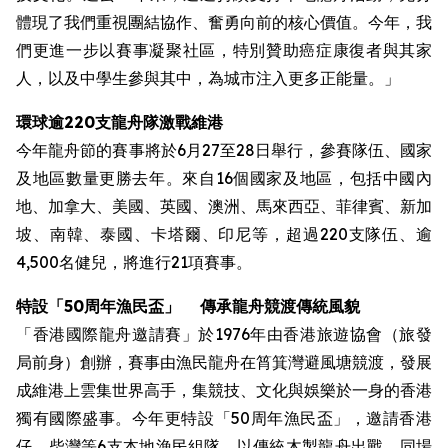
體現了我們重視團結協作、奮勇向前的核心價值。今年，我
們更進一步以賽事凝聚社區，特別贊助癌症康復者與其家
人，以及中學生參與其中，為城市注入更多正能量。」
環球逾220支龍舟隊激戰維港
今年龍舟節的賽事將於6月27至28日舉行，參賽隊伍、國家
及地區數量更勝去年。來自16個國家及地區，包括中國內
地、加拿大、美國、英國、澳洲、馬來西亞、菲律賓、新加
坡、南韓、泰國、卡塔爾、印尼等，超過220支隊伍、逾
4,500名健兒，將進行21項賽事。
特設
「50周年漁民盃」
傳承龍舟競渡傳統風貌
「香港國際龍舟邀請賽」於1976年由香港旅遊協會（旅發
局前身）創辦，賽事由漁民龍舟在筲箕灣避風塘競渡，發展
成維港上雲集世界高手，集競技、文化與娛樂於一身的香港
獨有國際盛事。今年更特設「50周年漁民盃」，邀請香港
仔、柴灣等6支本地漁民組隊，以傳統木製龍舟出戰。同場