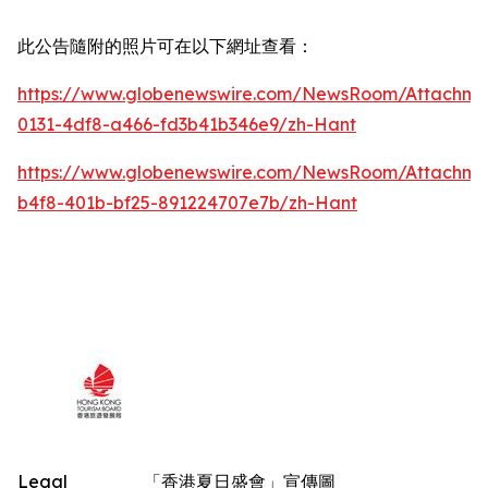
此公告隨附的照片可在以下網址查看：
https://www.globenewswire.com/NewsRoom/Attachm
0131-4df8-a466-fd3b41b346e9/zh-Hant
https://www.globenewswire.com/NewsRoom/Attachm
b4f8-401b-bf25-891224707e7b/zh-Hant
Legal
「香港夏日盛會」宣傳圖