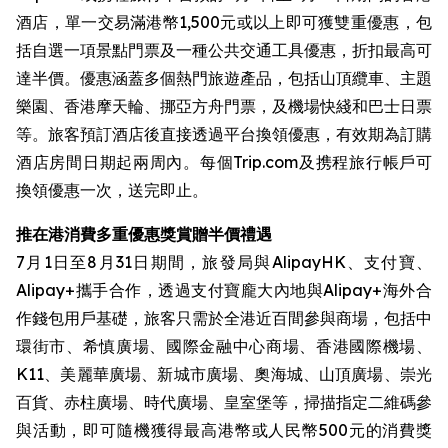
酒店，單一交易滿港幣1,500元或以上即可獲雙重優惠，包
括自選一項景點門票及一種公共交通工具優惠，折扣最高可
達半價。優惠涵蓋多個熱門旅遊產品，包括山頂纜車、主題
樂園、香港摩天輪、挪亞方舟門票，及機場快綫和巴士日票
等。旅客預訂酒店後直接透過平台換領優惠，有效期為訂購
酒店房間日期起兩周內。每個Trip.com及携程旅行帳戶可
換領優惠一次，送完即止。
推在港消費多重優惠獎賞贈半價禮遇
7月1日至8月31日期間，旅發局與AlipayHK、支付寶、
Alipay+攜手合作，透過支付寶龐大內地與Alipay+海外合
作錢包用戶基礎，旅客只需於全港近百間參與商場，包括中
環街市、希慎廣場、國際金融中心商場、香港國際機場、
K11、美麗華廣場、新城市廣場、奧海城、山頂廣場、崇光
百貨、赤柱廣場、時代廣場、皇室堡等，掃描指定二維碼參
與活動，即可隨機獲得最高港幣或人民幣500元的消費獎