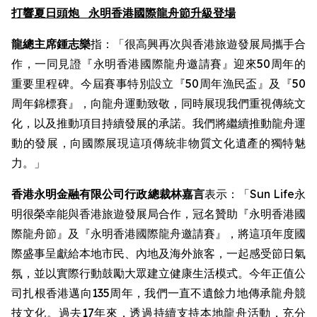
打響夏日頭炮
永明香港國際龍舟節升級登場
龍總主席鍾志樂
指：「很高興再次與香港旅遊發展局攜手合
作，一同見證『永明香港國際龍舟邀請賽』迎來50周年的
重要里程碑。今屆賽事特別設立『50周年漁民盃』及『50
周年錦標賽』，向龍舟運動致敬，同時展現我們重視傳統文
化，以及推動項目持續發展的承諾。我們將繼續推動龍舟運
動的發展，向國際展現這項傳統非物質文化遺產的獨特魅
力。」
香港永明金融有限公司行政總裁林嘉言
表示：「Sun Life永
明很榮幸能與香港旅遊發展局合作，冠名贊助『永明香港國
際龍舟節』及『永明香港國際龍舟邀請賽』，將這項年度國
際盛事呈獻給本地市民、內地及海外旅客，一起感受節日氣
氛，並以實際行動鼓勵大眾建立健康生活模式。今年正值公
司扎根香港邁向135周年，我們一直不遺餘力地傳承龍舟競
技文化。過去17年來，透過持續支持本地龍舟活動，充分