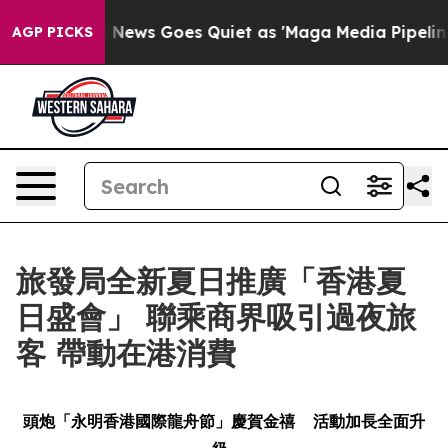
Fox News Goes Quiet as 'Maga Media Pipeline' Backfi
AGP PICKS
旅發局全新夏日推廣「香港夏
日盛會」 聯乘商界吸引過夜旅
客 帶動在港消費
頭炮「永明香港國際龍舟節」慶賀金禧
活動加長全面升